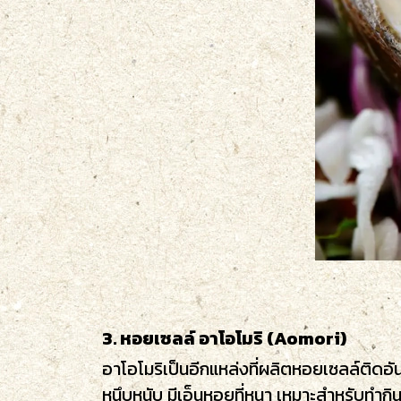
3. หอยเซลล์ อาโอโมริ (Aomori)
อาโอโมริเป็นอีกแหล่งที่ผลิตหอยเซลล์ติดอัน
หนึบหนับ มีเอ็นหอยที่หนา เหมาะสำหรับทำก