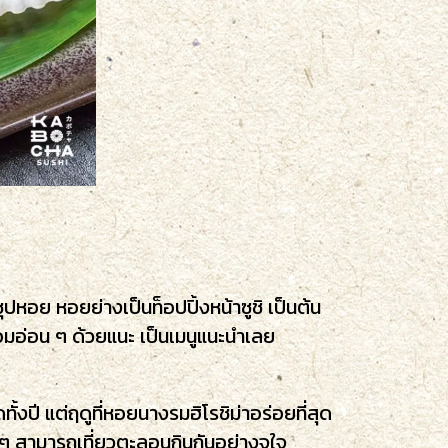
ุปหอย หอยย่างเป็นท็อปปิ้งหน้าซูชิ เป็นต้น
่นหอมอ่อน ๆ ด้วยแนะ เป็นเมนูแนะนำเลย
้งปี แต่ฤดูที่หอยนางรมฮิโรชิม่าอร่อยที่สุด
 ๆ สามารถเที่ยวตะลอนกินกันอย่างจุใจ