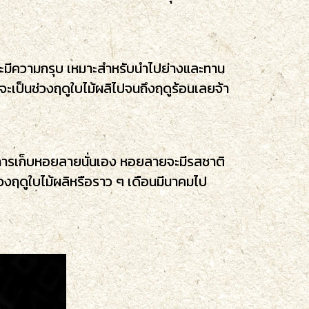
 และมีความกรุบ เหมาะสำหรับนำไปย่างและทาน
ดจะเป็นช่วงฤดูใบไม้ผลิไปจนถึงฤดูร้อนเลยจ้า
่การเก็บหอยลายนั่นเอง หอยลายจะมีรสชาติ
ช่วงฤดูใบไม้ผลิหรือราว ๆ เดือนมีนาคมไป