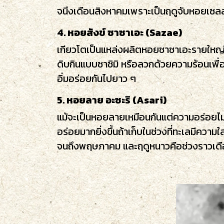
จนึงเดือนสิงหาคมเพราะเป็นฤดูจับหอยเซลล์
4. หอยสังข์ ซาซาเอะ (Sazae)
เกียวโตเป็นแหล่งผลิตหอยซาซาเอะรายใหญ่ของ
ดิบกินแบบซาชิมิ หรือลวกด้วยความร้อนเพื่อใ
อิ่มอร่อยกันไปยาว ๆ
5. หอยลาย อะซะริ (Asari)
แม้จะเป็นหอยลายเหมือนกันแต่ความอร่อยไ
อร่อยมากยิ่งขึ้นถ้าเก็บในช่วงที่ทะเลมีควา
จนถึงพฤษภาคม และฤดูหนาวคือช่วงราวเดื