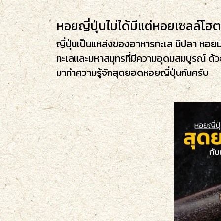
หอยญี่ปุ่นไม่ได้มีแต่หอยเซลล์โฮตาเ
ญี่ปุ่นเป็นแหล่งของอาหารทะเล มีปลา หอยม
ทะเลและมหาสมุทรที่มีความอุดมสมบูรณ์ ด้ว
มาทำความรู้จักสุดยอดหอยญี่ปุ่นกันครับ