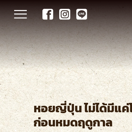
หอยญี่ปุ่น ไม่ได้มี
ก่อนหมดฤดูกาล