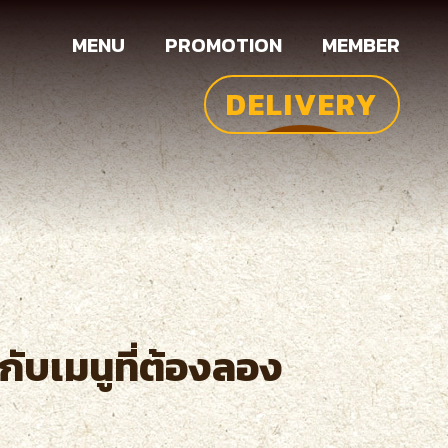
MENU
PROMOTION
MEMBER
DELIVERY
กับเมนูที่ต้องลอง