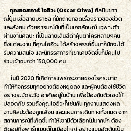
คุณออสการ์ โออิวะ (Oscar Oiwa)
ศิลปินชาว
ญี่ปุ่น เชื้อสายบราซิล ที่มักถ่ายทอดเรื่องราวของชีวิต
และสังคม ด้วยอารมณ์ขันที่เป็นเอกลักษณ์ เฉพาะตัว
ผ่านงานศิลปะ ที่เป็นลายเส้นสีดำคุ้นตาใครหลายๆคน
ซึ่งแต่ละงาน ที่คุณโออิวะ ได้สร้างสรรค์ขึ้นมาก็มักจะได้
รับความสนใจ และนิทรรศการที่เขาเคยจัดขึ้นก็มีคนไป
ร่วมเข้าชมกว่า 150,000 คน⁣
ในปี 2020 ที่เกิดการแพร่กระจายของโรคระบาด
ทำให้กิจกรรมทุกอย่างต้องหยุดลง และผู้คนต้องใช้ชีวิต
อย่างระมัดระวัง อาศัยอยู่ในบ้าน เพื่อป้องกันตัวเองให้
ปลอดภัย รวมถึงคุณโออิวะก็เช่นกัน ทุกงานแสดงผล
งานศิลปะต้องถูกเลื่อน และแผนการเดินทางทั้งหมด จาก
สถานการณ์ที่เกิดขึ้นทำให้เขามีตัวเลือกไม่มากนัก ต้อง
ติดอยู่ที่อพาร์ทเมนต์ในเมืองใหญ่ อย่างแมนฮัตตันเป็น