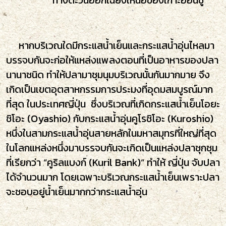
ทางตะวันออกเฉียงเหนือของเกาะฮอนชู
หากบริเวณใดมีกระแสน้ำเย็นและกระแสน้ำอุ่นไหลมา
บรรจบกันจะก่อให้แหล่งแพลงตอนที่เป็นอาหารของปลา
นานาชนิด ทำให้ปลามาชุมนุมบริเวณนั้นกันมากมาย จึง
เกิดเป็นเขตอุตสาหกรรมการประมงที่อุดมสมบูรณ์มาก
ที่สุด ในประเทศญี่ปุ่น
ซึ่งบริเวณที่
เกิดกระแสน้ำเย็นโอยะ
ชิโอะ (Oyashio) กับกระแสน้ำอุ่นคูโรชิโอะ (Kuroshio)
หนึ่งในสามกระแสน้ำอุ่นสายหลักในมหาสมุทรที่ใหญ่ที่สุด
ในโลกแหล่งหนึ่งมาบรรจบกันจะเกิดเป็นแหล่งปลาชุกชุม
ที่เรียกว่า “คูริลแบงก์ (Kuril Bank)” ทำให้ ญี่ปุ่น จับปลา
ได้จำนวนมาก โดยเฉพาะบริเวณกระแสน้ำเย็นเพราะปลา
จะชอบอยู่น้ำเย็นมากกว่ากระแสน้ำอุ่น