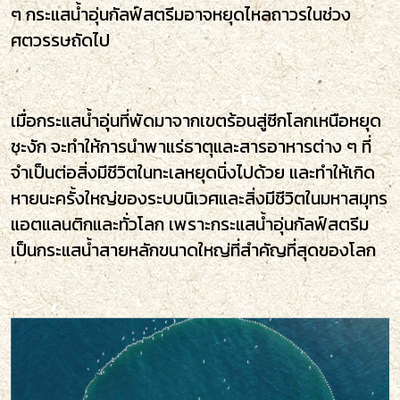
ๆ กระแสน้ำอุ่นกัลฟ์สตรีมอาจหยุดไหลถาวรในช่วง
ศตวรรษถัดไป
เมื่อกระแสน้ำอุ่นที่พัดมาจากเขตร้อนสู่ซีกโลกเหนือหยุด
ชะงัก จะทำให้การนำพาแร่ธาตุและสารอาหารต่าง ๆ ที่
จำเป็นต่อสิ่งมีชีวิตในทะเลหยุดนิ่งไปด้วย และทำให้เกิด
หายนะครั้งใหญ่ของระบบนิเวศและสิ่งมีชีวิตในมหาสมุทร
แอตแลนติกและทั่วโลก เพราะกระแสน้ำอุ่นกัลฟ์สตรีม
เป็นกระแสน้ำสายหลักขนาดใหญ่ที่สำคัญที่สุดของโลก