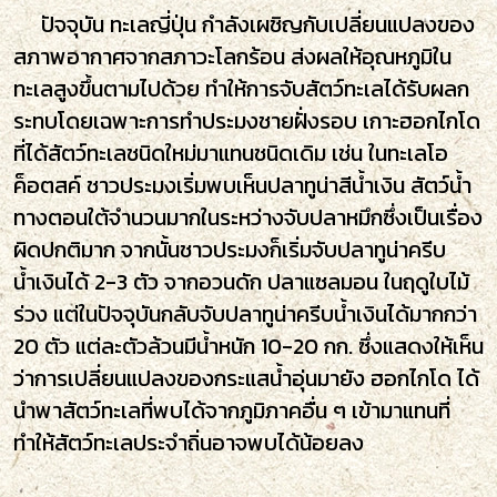
ปัจจุบัน ทะเลญี่ปุ่น กำลังเผชิญกับเปลี่ยนแปลงของ
สภาพอากาศจากสภาวะโลกร้อน ส่งผลให้อุณหภูมิใน
ทะเลสูงขึ้นตามไปด้วย ทำให้การจับสัตว์ทะเลได้รับผลก
ระทบโดยเฉพาะการทำประมงชายฝั่งรอบ เกาะฮอกไกโด
ที่ได้สัตว์ทะเลชนิดใหม่มาแทนชนิดเดิม เช่น ในทะเลโอ
ค็อตสค์ ชาวประมงเริ่มพบเห็นปลาทูน่าสีน้ำเงิน สัตว์น้ำ
ทางตอนใต้จำนวนมากในระหว่างจับปลาหมึกซึ่งเป็นเรื่อง
ผิดปกติมาก จากนั้นชาวประมงก็เริ่มจับปลาทูน่าครีบ
น้ำเงินได้ 2-3 ตัว จากอวนดัก ปลาแซลมอน ในฤดูใบไม้
ร่วง แต่ในปัจจุบันกลับจับปลาทูน่าครีบน้ำเงินได้มากกว่า
20 ตัว แต่ละตัวล้วนมีน้ำหนัก 10-20 กก. ซึ่งแสดงให้เห็น
ว่าการเปลี่ยนแปลงของกระแสน้ำอุ่นมายัง ฮอกไกโด ได้
นำพาสัตว์ทะเลที่พบได้จากภูมิภาคอื่น ๆ เข้ามาแทนที่
ทำให้สัตว์ทะเลประจำถิ่นอาจพบได้น้อยลง