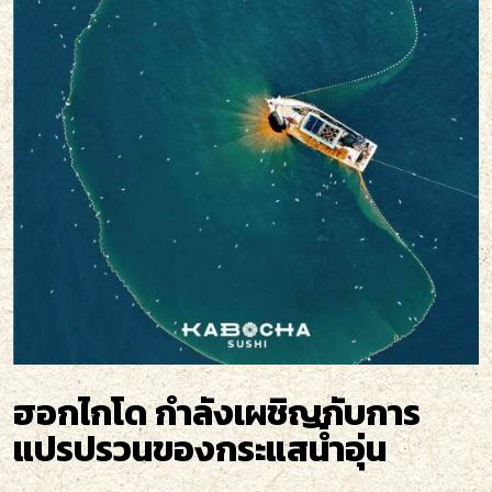
ฮอกไกโด กำลังเผชิญกับการ
แปรปรวนของกระแสน้ำอุ่น