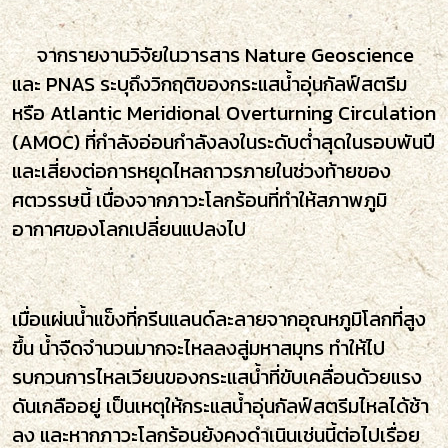
จากรายงานวิจัยในวารสาร Nature Geoscience
และ PNAS ระบุถึงวิกฤติของกระแสน้ำอุ่นกัลฟ์สตรีม
หรือ Atlantic Meridional Overturning Circulation
(AMOC) ที่กำลังอ่อนกำลังลงในระดับต่ำสุดในรอบพันปี
และเสี่ยงต่อการหยุดไหลถาวรภายในช่วงท้ายของ
ศตวรรษนี้ เนื่องจากภาวะโลกร้อนที่ทำให้สภาพภูมิ
อากาศของโลกเปลี่ยนแปลงไป
เมื่อแผ่นน้ำแข็งที่กรีนแลนด์ละลายจากอุณหภูมิโลกที่สูง
ขึ้น น้ำจืดจำนวนมากจะไหลลงสู่มหาสมุทร ทำให้ไป
รบกวนการไหลเวียนของกระแสน้ำที่ขับเคลื่อนด้วยแรง
ดันเกลืออยู่ เป็นเหตุให้กระแสน้ำอุ่นกัลฟ์สตรีมไหลได้ช้า
ลง และหากภาวะโลกร้อนย้งคงดำเนินเช่นนี้ต่อไปเรื่อย