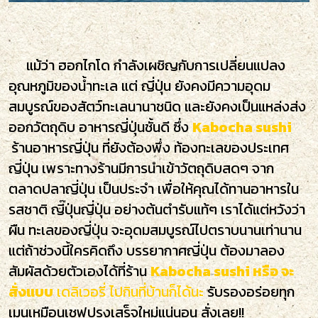
แม้ว่า ฮอกไกโด กำลังเผชิญกับการเปลี่ยนแปลง
อุณหภูมิของน้ำทะเล แต่ ญี่ปุ่น ยังคงมีความอุดม
สมบูรณ์ของสัตว์ทะเลนานาชนิด และยังคงเป็นแหล่งส่ง
ออกวัตถุดิบ อาหารญี่ปุ่นชั้นดี ซึ่ง
Kabocha sushi
ร้านอาหารญี่ปุ่น ที่ยังต้องพึ่ง ท้องทะเลของประเทศ
ญี่ปุ่น เพราะทางร้านมีการนำเข้าวัตถุดิบสดๆ จาก
ตลาดปลาญี่ปุ่น เป็นประจำ เพื่อให้คุณได้ทานอาหารใน
รสชาติ ญี๊ปุ่นญี่ปุ่น อย่างต้นตำรับแท้ๆ เราได้แต่หวังว่า
ผืน ทะเลของญี่ปุ่น จะอุดมสมบูรณ์ไปตราบนานเท่านาน
แต่ถ้าช่วงนี้ใครคิดถึง บรรยากาศญี่ปุ่น ต้องมาลอง
สัมผัสด้วยตัวเองได้ที่ร้าน
Kabocha sushi หรือ จะ
สั่งแบบ
เดลิเวอรี่ ไปกินที่บ้านก็ได้นะ
รับรองอร่อยทุก
เมนูเหมือนเชฟปรุงเสร็จใหม่แน่นอน สั่งเลย!!