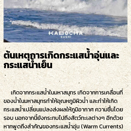
ต้นเหตุการเกิดกระแสน้ำอุ่นและ
กระแสน้ำเย็น
เกิดจากกระแสน้ำในมหาสมุทร เกิดจากการเคลื่อนที่
ของน้ำในมหาสมุทรทำให้อุณหภูมิผิวน้ำ และทำให้เกิด
กระแสน้ำเปลี่ยนแปลงส่งผลให้ภูมิอากาศ ความชื้นโดย
รอบ นอกจากนี้ยังกระทบไปถึงสัตว์ทะเลต่างๆ อีกด้วย
หากพูดถึงสำคัญของกระแสน้ำอุ่น (Warm Currents)