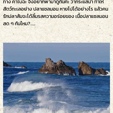
ทาง คาโบฉะ จึงอยากพามาดูกันค่ะ ว่ากระแสน้ำ ทำให้
สัตว์ทะเลอย่าง ปลาแซลมอน หายไปได้อย่างไร แล้วคน
รักปลาส้มจะได้ลิ้มรสความอร่อยของ เนื้อปลาแซลมอน
สด ๆ กันไหม?.....