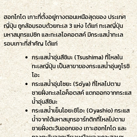
ฮอกไกโด เกาะที่ตั้งอยู่ทางตอนเหนือสุดของ ประเทศ
ญี่ปุ่น ถูกล้อมรอบด้วยทะเล 3 แห่ง ได้แก่ ทะเลญี่ปุ่น
มหาสมุทรแปซิก และทะเลโอคอตสค์ มีกระแสน้ำทะเล
รอบเกาะที่สำคัญ ได้แก่
กระแสน้ำอุ่นสึชิมะ
(Tsushima) ที่ไหลใน
ทะเลญี่ปุ่น เป็นสาขาของ
กระแสน้ำอุ่นคูโรชิ
โอะ
กระแสน้ำอุ่นโซยะ (
Sōya
) ที่ไหลไปตาม
ชายฝั่งทะเลโอค็อตสค์ แตกออกจากกระแส
น้ำอุ่นสึชิมะ
กระแสน้ำเย็นโอยะชิโอะ
(Oyashio
)
กระแส
น้ำจากใต้มหาสมุทรอาร์กติก
ที่ไหลไปตาม
ชายฝั่งตะวันออกของ เกาะฮอกไกโด และ