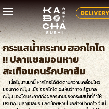
DELIVER
กระแสน้ำกระทบ ฮอกไกโด
!! ปลาแซลมอนหาย
สะเทือนคนรักปลาส้ม
เมื่อไม่นานมานี้ หากใครได้ติดตามความเคลื่อนไหว
ของทาง ญี่ปุ่น เมื่อ ฮอกไกโด จะเห็นว่าทาง รัฐบาล
ญี่ปุ่น เองได้ประกาศถึงผลกระทบของกระแสน้ำที่ทำให้
ปริมาณ ปลาแซลมอน ลดน้อยหายไปอย่างน่าตกใจ วันนี้