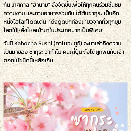
กัน เทศกาล “ฮานามิ” จึงจัดขึ้นเพื่อให้ทุกคนร่วมชื่นชม
ความงาม และทานอาหารร่วมกัน ใต้ต้นซากุระ เป็นอีก
หนึ่งไฮไลท์โดดเด่น ที่ดึงดูดนักท่องเที่ยวจากทั่วทุกมุม
โลกให้หลั่งไหลเข้ามาในประเทศมากเป็นพิเศษ
วันนี้ Kabocha Sushi (คาโบฉะ ซูชิ) จะมาเล่าถึงความ
เป็นมาของ ซากุระ ว่าทำไม คนญี่ปุ่น ถึงได้ผูกพันกับเจ้า
ดอกไม้ชนิดนี้เหลือเกิน