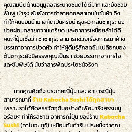
คุณสมบัติต้านอนุมูลอิสระบางชนิดได้ดีมาก และยังช่วย
ฟื้นฟู บำรุง ยับยั้งการทำลายคอลลาเจนในชั้นผิว จึง
ทำให้คนนิยมนำมาสกัดเป็นครีมบำรุงผิว กลิ่นซากุระ ยัง
ช่วยผ่อนคลายความเครียด และอาการเหนื่อยล้าได้ดี
คนญี่ปุ่นเชื่อว่า ชาซากุระ สามารถช่วยเรื่องการเมาค้าง
บรรเทาอาการปวดหัว ทำให้ผู้ดื่มรู้สึกสดชื่น เปลือกของ
ต้นซากุระยังมีสรรพคุณเป็นยา ช่วยบรรเทาอาการไอ
และขับพิษได้ นับว่าสารพัดประโยชน์จริงๆ
หากคุณคิดถึง ประเทศญี่ปุ่น และ อาหารญี่ปุ่น
สามารถมาที่
ร้าน Kabocha Sushi ได้ทุกสาขา
เพราะเราได้คัดสรรวัตถุดิบอย่างดีเพื่อมารังสรรเมนู
อร่อยๆ ทำให้รสชาติ อาหารญี่ปุ่น ของร้าน
Kabocha
Sushi
(คาโบฉะ ซูชิ) เหมือนต้นตำรับ ประหนึ่งว่าคุณ