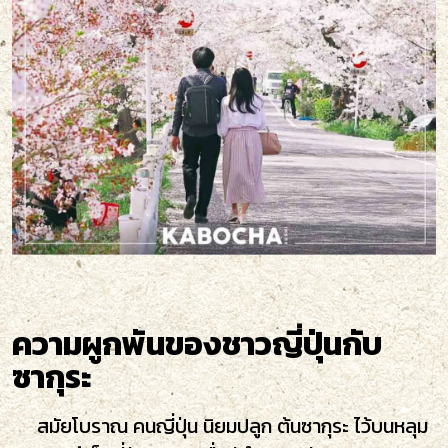
ความผูกพันของชาวญี่ปุ่นกับ
ซากุระ
สมัยโบราณ คนญี่ปุ่น นิยมปลูก ต้นซากุระ ไว้บนหลุม