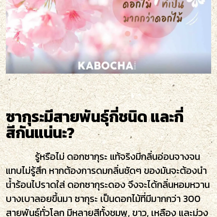
ซากุระมีสายพันธุ์กี่ชนิด และกี่
สีกันแน่นะ?
รู้หรือไม่ ดอกซากุระ แท้จริงมีกลิ่นอ่อนจางจน
แทบไม่รู้สึก หากต้องการดมกลิ่นชัดๆ ของมันจะต้องนำ
น้ำร้อนไปราดใส่ ดอกซากุระดอง จึงจะได้กลิ่นหอมหวาน
บางเบาลอยขึ้นมา ซากุระ เป็นดอกไม้ที่มีมากกว่า 300
สายพันธุ์ทั่วโลก มีหลายสีทั้งชมพู, ขาว, เหลือง และม่วง