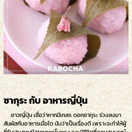
ซากุระ กับ อาหารญี่ปุ่น
ชาวญี่ปุ่น เชื่อว่าหากมีเกสร ดอกซากุระ ร่วงลงมา
สัมผัสกับอาหารเมื่อใด นับว่าเป็นเรื่องดี เพราะจะทำให้ผู้