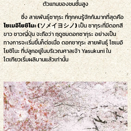
ตัวแทนของชนชั้นสูง
ซึ่ง สายพันธุ์ซากุระ ที่ทุกคนรู้จักกันมากที่สุดคือ
โซเมอิโยชิโนะ (ソメイヨシノ)
เป็น ซากุระที่มีดอกสี
ขาว ชาวญี่ปุ่น จะถือว่า ฤดูชมดอกซากุระ อย่างเป็น
ทางการจะเริ่มขึ้นก็ต่อเมื่อ ดอกซากุระ สายพันธุ์ โซเมอิ
โยชิโนะ ที่ปลูกอยู่ในบริเวณศาลเจ้า Yasukuni ใน
โตเกียวเริ่มผลิบานแล้วเท่านั้น