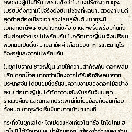
ศพของผู้เป็นที่รัก
เพราะเชื่อว่าในทางปรัชญา ซากุระ
เปรียบดั่งความไม่จีรังยั่งยืน มีช่วงที่ผลิบานสวยงาม แต่
สุดท้ายต้องเหี่ยวเฉา ร่วงโรยสู่พื้นดิน ซากุระมี
เอกลักษณ์พิเศษอย่างหนึ่งคือ บานสะพรั่งพร้อมกันทั้ง
ต้น ก่อนร่วงโรยไปพร้อมกัน ในอดีตชาวญี่ปุ่น จึงเปรียบ
พวกมันเป็นดั่งความสามัคคี เลือดของทหารและซามูไร
ที่จะอยู่และจากไปพร้อมกัน
ในยุคโบราณ ชาวญี่ปุ่น เคยให้ความสำคัญกับ ดอกพลัม
หรือ ดอกบ๊วย มากกว่าเนื่องจากได้รับอิทธิพลมาจาก
ประเทศจีน โดยนิยมนั่งชื่นชมความงามของดอกไม้อย่าง
สงบ ต่อมา ญี่ปุ่น ได้ตัดความสัมพันธ์กับจีนในยุค
ราชวงศ์ถัง และยกเลิกประเพณีที่เกี่ยวข้องกับจีนเกือบ
ทั้งหมด ซากุระจึงเริ่มมีบทบาทเข้ามาแทนที่
กระทั่งในยุคเอโดะ ไดเมียวแห่งเกียวโตที่ชื่อ โทโยโทมิ ฮิ
เดโยชิ ได้ชักชวนและนำผู้คนออกมาร้องรำทำเพลง ร่วม