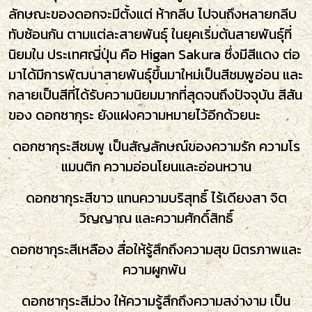
ลักษณะของดอกจะมีตั้งแต่ ห้ากลีบ ไปจนถึงหลายกลีบ
ทับซ้อนกัน ตามแต่ละสายพันธุ์ ในยุคเริ่มต้นสายพันธุ์ที่
นิยมใน ประเทศญี่ปุ่น คือ Higan Sakura ซึ่งมีสีแดง ต่อ
มาได้มีการพัฒนาสายพันธุ์ขึ้นมาใหม่เป็นสีชมพูอ่อน และ
กลายเป็นสีที่ได้รับความนิยมมากที่สุดจนถึงปัจจุบัน สีสัน
ของ ดอกซากุระ ยังแฝงความหมายไว้อีกด้วยนะ
ดอกซากุระสีชมพู
เป็นสัญลักษณ์ของความรัก ความโร
แมนติก ความอ่อนโยนและอ่อนหวาน
ดอกซากุระสีขาว
แทนความบริสุทธิ์ ไร้เดียงสา จิต
วิญญาณ และความศักดิ์สิทธิ์
ดอกซากุระสีเหลือง สื่อให้รู้สึกถึงความสุข มิตรภาพและ
ความผูกพัน
ดอกซากุระสีม่วง
ให้ความรู้สึกถึงความสง่างาม เป็น