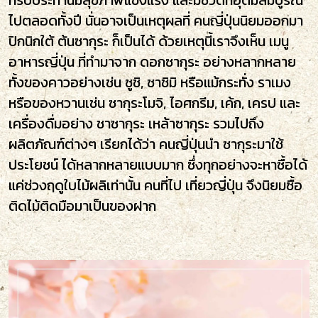
ที่รับประทานมีสุขภาพแข็งแรง และมีชีวิตที่อุดมสมบูรณ์
ไปตลอดทั้งปี นั่นอาจเป็นเหตุผลที่ คนญี่ปุ่นนิยมออกมา
ปิกนิกใต้ ต้นซากุระ ก็เป็นได้ ด้วยเหตุนี้เราจึงเห็น เมนู
อาหารญี่ปุ่น ที่ทำมาจาก ดอกซากุระ อย่างหลากหลาย
ทั้งของคาวอย่างเช่น ซูชิ, ซาชิมิ หรือแม้กระทั่ง ราเมง
หรือของหวานเช่น ซากุระโมจิ, ไอศกรีม, เค้ก, เครป และ
เครื่องดื่มอย่าง ชาซากุระ เหล้าซากุระ รวมไปถึง
ผลิตภัณฑ์ต่างๆ เรียกได้ว่า คนญี่ปุ่นนำ ซากุระมาใช้
ประโยชน์ ได้หลากหลายแบบมาก ซึ่งทุกอย่างจะหาซื้อได้
แค่ช่วงฤดูใบไม้ผลิเท่านั้น คนที่ไป เที่ยวญี่ปุ่น จึงนิยมซื้อ
ติดไม้ติดมือมาเป็นของฝาก