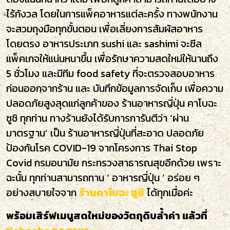
ไร้กังวล โดยในการแพ็คอาหารแต่ละครั้ง ทางพนักงาน
จะสวมถุงมือทุกขั้นตอน เพื่อเลี่ยงการสัมผัสอาหาร
โดยตรง อาหารประเภท sushi และ sashimi จะซีล
แพ็คเกจให้แน่นหนาขึ้น เพื่อรักษาความสดใหม่ให้นานถึง
5 ชั่วโมง และมีทีม food safety ที่จะตรวจสอบอาหาร
ก่อนออกจากร้าน และ บันทึกข้อมูลการจัดเก็บ เพื่อความ
ปลอดภัยสูงสุดแก่ลูกค้าของ ร้านอาหารญี่ปุ่น คาโบฉะ
ซูชิ ทุกท่าน ทางร้านยังได้รับการการันตีว่า ‘ผ่าน
มาตรฐาน’ เป็น ร้านอาหารญี่ปุ่นที่สะอาด ปลอดภัย
ป้องกันโรค COVID-19 จากโครงการ Thai Stop
Covid กรมอนามัย กระทรวงสาธารณสุขอีกด้วย เพราะ
ฉะนั้น ทุกท่านสามารถทาน ‘ อาหารญี่ปุ่น ’ อร่อย ๆ
อย่างสบายใจจาก
ร้านคาโบฉะ ซูชิ
ได้ทุกเมื่อค่ะ
พร้อมเสิร์ฟเมนูสดใหม่ของวัตถุดิบล้ำค่า แล้วที่