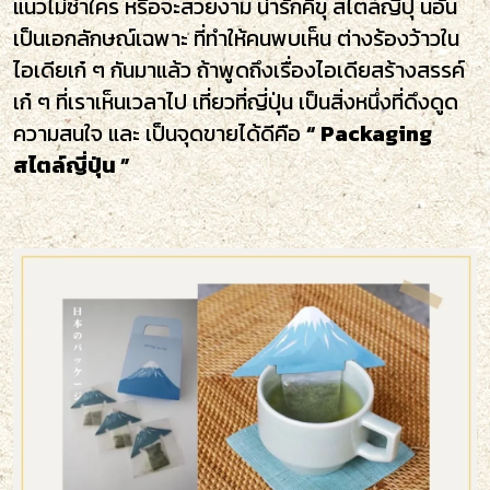
แนวไม่ซ้ำใคร หรือจะสวยงาม น่ารักคิขุ สไตล์ญี่ปุ่ นอัน
เป็นเอกลักษณ์เฉพาะ ที่ทำให้คนพบเห็น ต่างร้องว้าวใน
ไอเดียเก๋ ๆ กันมาแล้ว ถ้าพูดถึงเรื่องไอเดียสร้างสรรค์
เก๋ ๆ ที่เราเห็นเวลาไป เที่ยวที่ญี่ปุ่น เป็นสิ่งหนึ่งที่ดึงดูด
ความสนใจ และ เป็นจุดขายได้ดีคือ
“ Packaging
สไตล์ญี่ปุ่น ”