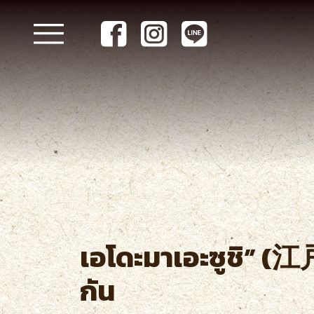
เอโดะมาเอะซูชิ” (江
กัน