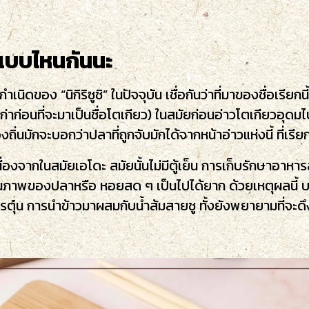
ชิแบบไหนกันนะ
ำเนิดของ “นิกิริซูชิ” ในปัจจุบัน เชื่อกันว่าที่มาของชื่อเ
่อเก่าก่อนที่จะมาเป็นชื่อโตเกียว) ในสมัยก่อนอ่าวโตเกียวอ
งถิ่นมักจะบอกว่าปลาที่ถูกจับมักได้จากหน้าอ่าวแห่งนี้ ที่เรี
งจากในสมัยเอโดะ สมัยนั้นไม่มีตู้เย็น การเก็บรักษาอาหารส
ุณภาพของปลาหรือ หอยสด ๆ เป็นไปได้ยาก ด้วยเหตุผลนี้ 
 การตุ๋น การนำข้าวมาผสมกับน้ำส้มสายชู ทั้งยังพยายามที่จ