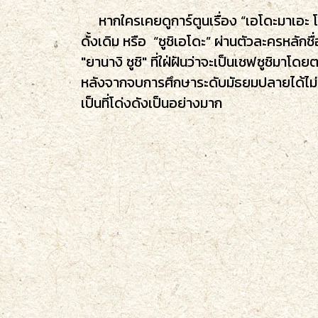
หากใครเคยดูการ์ตูนเรื่อง “เอโดะมาเอะ โนะ 
ดั้งเดิม หรือ “ซูชิเอโดะ” ผ่านตัวละครหลักชื
"ยานางิ ซูชิ" ที่ใฝ่ฝันว่าจะเป็นเชฟซูชิมาโด
หลังจากจบการศึกษาระดับมัธยมปลายได้ไม่นาน ท
เป็นที่โด่งดังเป็นอย่างมาก