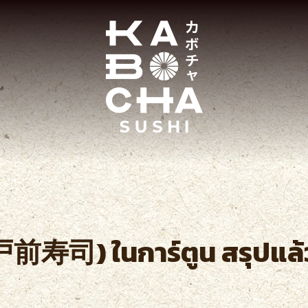
戸前寿司) ในการ์ตูน สรุปแล้วค