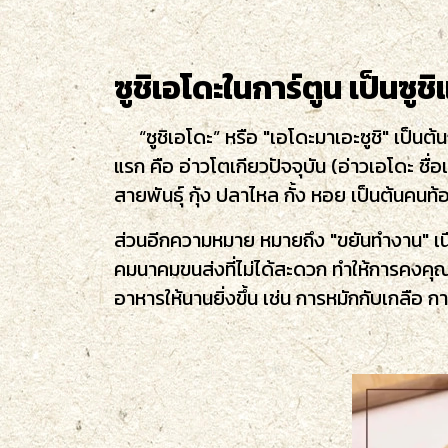
ซูชิเอโดะในการ์ตูน เป็นซู
“ซูชิเอโดะ” หรือ "เอโดะมาเอะซูชิ" เป็นต้นก
แรก คือ อ่าวโตเกียวปัจจุบัน (อ่าวเอโดะ ชื
สายพันธุ์ กุ้ง ปลาไหล กั้ง หอย เป็นต้นคนท้อ
ส่วนอีกความหมาย หมายถึง "ขยันทำงาน" เนื่อ
คมนาคมขนส่งที่ไม่ได้สะดวก ทำให้การคงค
อาหารให้นานยิ่งขึ้น เช่น การหมักกับเกลือ