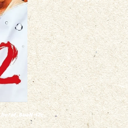
.be/af_6uaN-i2c