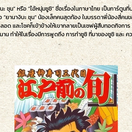
ชุน” หรือ “ไอ้หนุ่มซูชิ” ชื่อเรื่องในภาษาไทย เป็นการ์ตูนท
่อ “ยานางิบะ ชุน” น้องเล็กคนสุดท้อง ในบรรดาพี่น้องสี่คนของ
ยตลอด และโชคก็เข้าข้างให้เขากลายเป็นเซฟผู้สืบทอดกิจการ ร้า
ำให้ในเรื่องมีการพูดถึง การทำซูชิ ที่มาของซูชิ และ ความรู