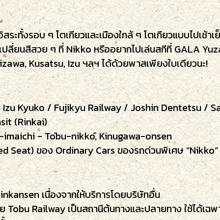
างอิสระทั้งรอบ ๆ โตเกียวและเมืองใกล้ ๆ โตเกียวแบบไปเช้าเย็
ลี่ยนสีสวย ๆ ที่ Nikko หรืออยากไปเล่นสกีที่ GALA Yuza
izawa, Kusatsu, Izu ฯลฯ​ ​ได้ด้วยพาสเพียงใบเดียวนะ!
 Izu Kyuko / Fujikyu Railway / Joshin Dentetsu / 
sit (Rinkai)
o-imaichi - Tōbu-nikkō, Kinugawa-onsen
erved Seat) ของ Ordinary Cars ของรถด่วนพิเศษ “Nikk
inkansen เนื่องจากให้บริการโดยบริษัทอื่น
สาย Tobu Railway เป็นสถานีต้นทางและปลายทาง ใช้ได้เฉ