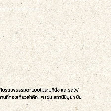
m/th/jreast-train-
กับรถไฟธรรมดาแบบไม่ระบุที่นั่ง และรถไฟ
ที่ท่องเที่ยวสำคัญ ๆ เช่น สถานีชิบูย่า ชิน