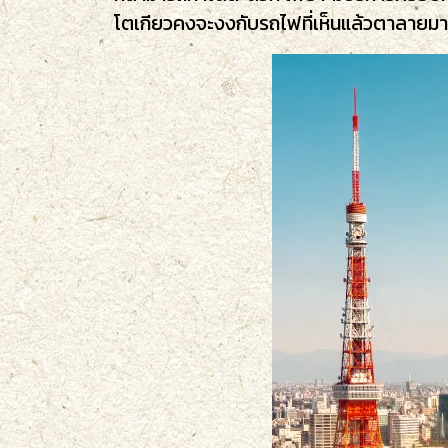
โตเกียวคงจะงงกับรถไฟที่เห็นแล้วตาลายมาก