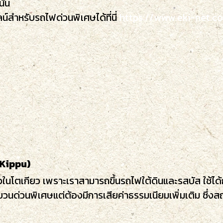
ั้น
น์สำหรับรถไฟด่วนพิเศษได้ที่นี่
https://www.eki-net.co
 Kippu)
วในโตเกียว เพราะเราสามารถขึ้นรถไฟใต้ดินและรสบัส ใช้ได้
วนด่วนพิเศษแต่ต้องมีการเสียค่าธรรมเนียมเพิ่มเติม ซึ่งสถาน